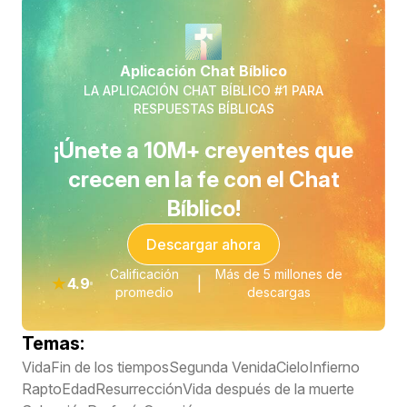
Aplicación Chat Bíblico
LA APLICACIÓN CHAT BÍBLICO #1 PARA
RESPUESTAS BÍBLICAS
¡Únete a 10M+ creyentes que
crecen en la fe con el Chat
Bíblico!
Descargar ahora
Calificación
Más de 5 millones de
★
4.9
|
promedio
descargas
Temas:
Vida
Fin de los tiempos
Segunda Venida
Cielo
Infierno
Rapto
Edad
Resurrección
Vida después de la muerte