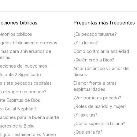
cciones bíblicas
Preguntas más frecuentes
monios bíblicos
¿Es pecado tatuarse?
geles bíblicamente precisos
¿Y la lujuria?
mas para aniversarios de
Cómo controlar la ansiedad
lesias
¿Quién creó a Dios?
aciones del nuevo mes
Amor romántico vs amor de
lmo 45:2 Significado
dioses
s siete pecados capitales
El amor frente a otras
espiritualidades
s el vapeo un pecado?
¿Ver porno es pecado?
ete Espíritus de Dios
¿Roles de marido y mujer?
ra Goliat Nephilim?
¿Y las citas?
aciones para la buena suerte
¿Cómo superar la Lujuria?
jeres de la Biblia
¿Qué es la fe?
tiguo Testamento vs Nuevo