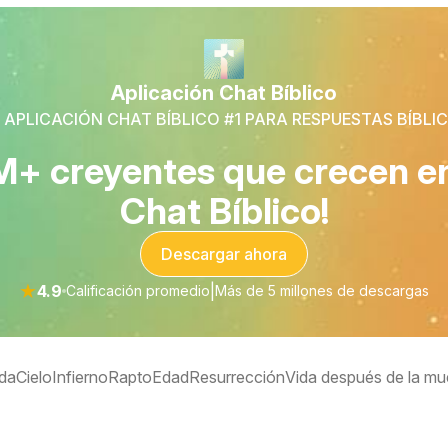
Aplicación Chat Bíblico
 APLICACIÓN CHAT BÍBLICO #1 PARA RESPUESTAS BÍBLI
M+ creyentes que crecen en 
Chat Bíblico!
Descargar ahora
★
4.9
|
Calificación promedio
Más de 5 millones de descargas
da
Cielo
Infierno
Rapto
Edad
Resurrección
Vida después de la mu