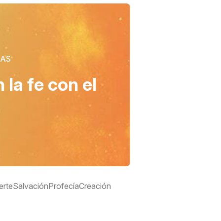
CAS
la fe con el
erte
Salvación
Profecía
Creación