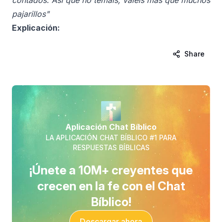
contados. Así que no temáis; valéis más que muchos
pajarillos"
Explicación:
Share
Aplicación Chat Bíblico
LA APLICACIÓN CHAT BÍBLICO #1 PARA
RESPUESTAS BÍBLICAS
¡Únete a 10M+ creyentes que
crecen en la fe con el Chat
Bíblico!
Descargar ahora