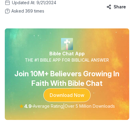
Updated At:
9/21/2024
Share
Asked
369
times
Bible Chat App
THE #1 BIBLE APP FOR BIBLICAL ANSWER
Join 10M+ Believers Growing In
Faith With Bible Chat
Download Now
★
4.9
|
Average Rating
Over 5 Million Downloads