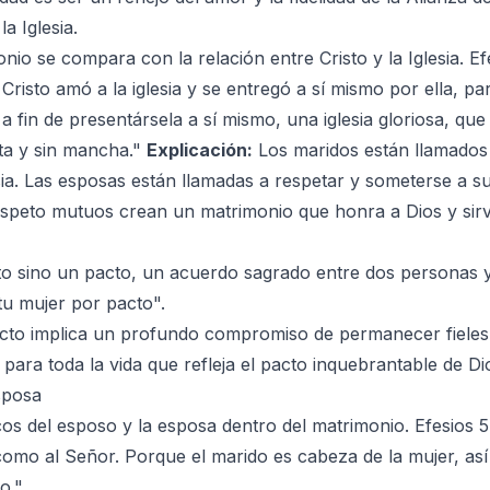
a Iglesia.
io se compara con la relación entre Cristo y la Iglesia. Ef
isto amó a la iglesia y se entregó a sí mismo por ella, para 
a fin de presentársela a sí mismo, una iglesia gloriosa, qu
ta y sin mancha."
Explicación:
Los maridos están llamados
ia. Las esposas están llamadas a respetar y someterse a su
y respeto mutuos crean un matrimonio que honra a Dios y si
to sino un pacto, un acuerdo sagrado entre dos personas y
tu mujer por pacto".
to implica un profundo compromiso de permanecer fieles 
o para toda la vida que refleja el pacto inquebrantable de D
sposa
ficos del esposo y la esposa dentro del matrimonio. Efesios 
omo al Señor. Porque el marido es cabeza de la mujer, así
o."