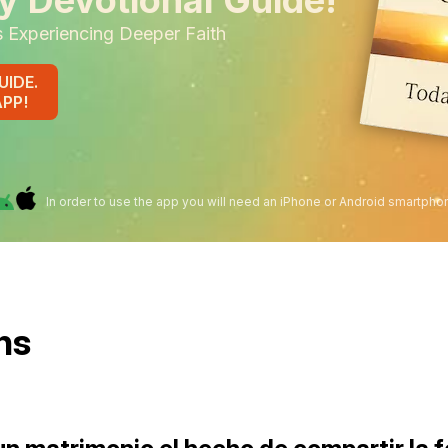
y Devotional Guide!
s Experiencing Deeper Faith
UIDE.
APP!
In order to use the app you will need an iPhone or Android smartpho
ns