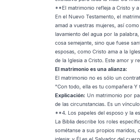
**El matrimonio refleja a Cristo y a l
En el Nuevo Testamento, el matrimon
amad a vuestras mujeres, así como Cr
lavamiento del agua por la palabra, 
cosa semejante, sino que fuese san
esposas, como Cristo ama a la Igles
de la Iglesia a Cristo. Este amor 
El matrimonio es una alianza:
El matrimonio no es sólo un contra
"Con todo, ella es tu compañera Y 
Explicación:
Un matrimonio por pac
de las circunstancias. Es un víncul
**4. Los papeles del esposo y la e
La Biblia describe los roles especí
sométanse a sus propios maridos, c
iglesia; y Él es el Salvador del cuerp