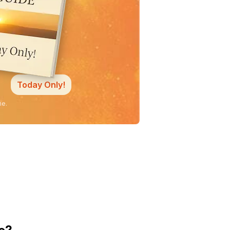
Today Only!
ne.