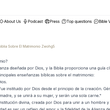
About Us
Podcast
Press
Top questions
Bible 
iblia Sobre El Matrimonio Zwohg5
onio?
ianza diseñada por Dios, y la Biblia proporciona una guía
rincipales enseñanzas bíblicas sobre el matrimonio:
ios.
ue instituido por Dios desde el principio de la creación. Gé
madre, y se unirá a su mujer, y serán una sola carne."
nstitución divina, creada por Dios para unir a un hombre y
idad es ser un reflejo del amor y la fidelidad de la Alianza d