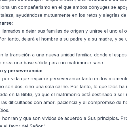
ciona un compañerismo en el que ambos cónyuges se apoy
aleza, ayudándose mutuamente en los retos y alegrías de l
rarse:
llamados a dejar sus familias de origen y unirse el uno al
Por tanto, dejará el hombre a su padre y a su madre, y se 
an la transición a una nueva unidad familiar, donde el espos
o crea una base sólida para un matrimonio sano.
o y perseverancia:
por vida que requiere perseverancia tanto en los momento
o son dos, sino una sola carne. Por tanto, lo que Dios ha
tado en la Biblia, ya que el matrimonio está destinado a se
las dificultades con amor, paciencia y el compromiso de h
Dios.
 honran y que son vividos de acuerdo a Sus principios. Pr
e el favor del Señor."