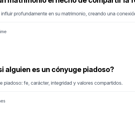
un matrimonio el hecho de compartir la 
 influir profundamente en su matrimonio, creando una conexi
time
si alguien es un cónyuge piadoso?
 piadoso: fe, carácter, integridad y valores compartidos.
mes