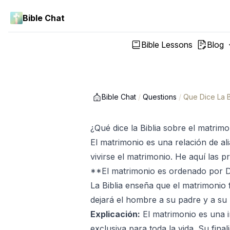
Bible Chat
Bible Lessons
Blog
Bible Chat
/
Questions
/
Que Dice La B
¿Qué dice la Biblia sobre el matrim
El matrimonio es una relación de al
vivirse el matrimonio. He aquí las p
**El matrimonio es ordenado por D
La Biblia enseña que el matrimonio f
dejará el hombre a su padre y a su 
Explicación:
El matrimonio es una i
exclusiva para toda la vida. Su final