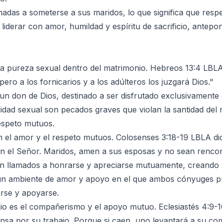
adas a someterse a sus maridos, lo que significa que resp
 liderar con amor, humildad y espíritu de sacrificio, antep
e la pureza sexual dentro del matrimonio. Hebreos 13:4 LBL
pero a los fornicarios y a los adúlteros los juzgará Dios."
un don de Dios, destinado a ser disfrutado exclusivamente d
alidad sexual son pecados graves que violan la santidad del
espeto mutuos.
 el amor y el respeto mutuos. Colosenses 3:18-19 LBLA dic
n el Señor. Maridos, amen a sus esposas y no sean rencor
llamados a honrarse y apreciarse mutuamente, creando un
 un ambiente de amor y apoyo en el que ambos cónyuges p
rse y apoyarse.
io es el compañerismo y el apoyo mutuo. Eclesiastés 4:9-
sa por su trabajo. Porque si caen, uno levantará a su co