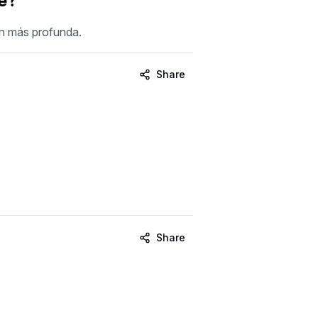
fe?
ón más profunda.
Share
Share