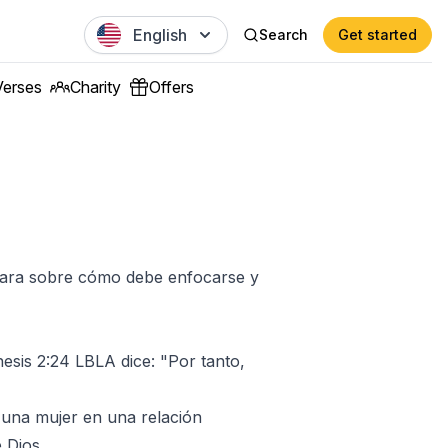
English
Search
Get started
Verses
Charity
Offers
 clara sobre cómo debe enfocarse y
nesis 2:24 LBLA dice: "Por tanto,
 una mujer en una relación
e Dios.