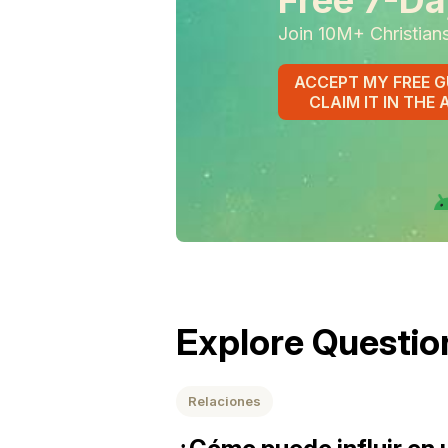
Free 7-Da
Join 10M+ Christian
ACCEPT MY FREE G
CLAIM IT IN THE 
Explore Questio
Relaciones