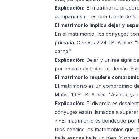
Explicación:
El matrimonio propor
compañerismo es una fuente de fort
El matrimonio implica dejar y sepa
En el matrimonio, los cónyuges son 
primaria. Génesis 2:24 LBLA dice: "
carne."
Explicación:
Dejar y unirse signific
por encima de todas las demás. Est
El matrimonio requiere compromis
El matrimonio es un compromiso de 
Mateo 19:6 LBLA dice: "Así que ya n
Explicación:
El divorcio es desalen
cónyuges están llamados a superar 
**El matrimonio es bendecido por 
Dios bendice los matrimonios que lo
halla esposa halla un bien, Y obtien