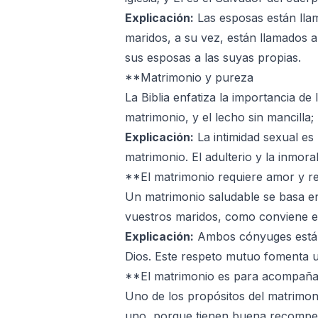
Explicación:
Las esposas están llam
maridos, a su vez, están llamados a
sus esposas a las suyas propias.
**Matrimonio y pureza
La Biblia enfatiza la importancia d
matrimonio, y el lecho sin mancilla; 
Explicación:
La intimidad sexual es 
matrimonio. El adulterio y la inmor
**El matrimonio requiere amor y r
Un matrimonio saludable se basa en
vuestros maridos, como conviene e
Explicación:
Ambos cónyuges están 
Dios. Este respeto mutuo fomenta
**El matrimonio es para acompaña
Uno de los propósitos del matrimon
uno, porque tienen buena recompen