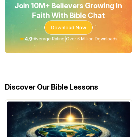
Join 10M+ Believers Growing In
Faith With Bible Chat
Download Now
★
4.9
|
Average Rating
Over 5 Million Downloads
Discover Our Bible Lessons