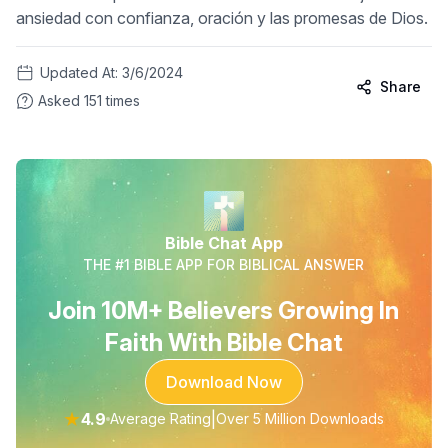
ansiedad con confianza, oración y las promesas de Dios.
Updated At:
3/6/2024
Share
Asked
151
times
Bible Chat App
THE #1 BIBLE APP FOR BIBLICAL ANSWER
Join 10M+ Believers Growing In
Faith With Bible Chat
Download Now
★
4.9
|
Average Rating
Over 5 Million Downloads