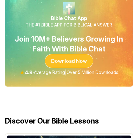
Bible Chat App
THE #1 BIBLE APP FOR BIBLICAL ANSWER
Join 10M+ Believers Growing In
Faith With Bible Chat
Download Now
★
4.9
|
Average Rating
Over 5 Million Downloads
Discover Our Bible Lessons