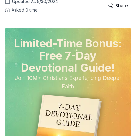
Updated At:
5/30/2024
Share
Asked
0
time
Limited-Time Bonus:
Free 7-Day
Devotional Guide!
Join 10M+ Christians Experiencing Deeper
Faith