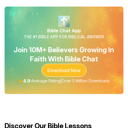
Bible Chat App
THE #1 BIBLE APP FOR BIBLICAL ANSWER
Join 10M+ Believers Growing In
Faith With Bible Chat
Download Now
★
4.9
|
Average Rating
Over 5 Million Downloads
Discover Our Bible Lessons