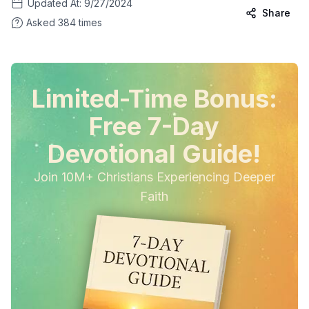
Updated At:
9/27/2024
Share
Asked
384
times
Limited-Time Bonus:
Free 7-Day
Devotional Guide!
Join 10M+ Christians Experiencing Deeper
Faith