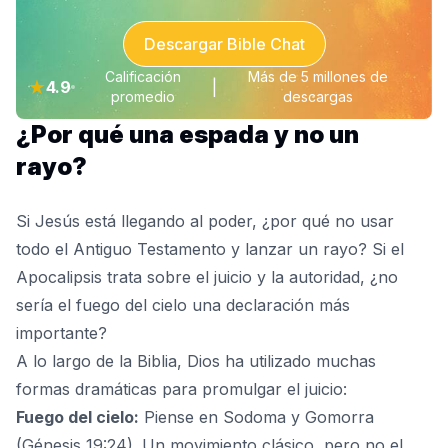
Descargar Bible Chat
Calificación
Más de 5 millones de
★
4.9
|
promedio
descargas
¿Por qué una espada y no un
rayo?
Si Jesús está llegando al poder, ¿por qué no usar
todo el Antiguo Testamento y lanzar un rayo? Si el
Apocalipsis trata sobre el juicio y la autoridad, ¿no
sería el fuego del cielo una declaración más
importante?
A lo largo de la Biblia, Dios ha utilizado muchas
formas dramáticas para promulgar el juicio:
Fuego del cielo:
Piense en Sodoma y Gomorra
(Génesis 19:24). Un movimiento clásico, pero no el