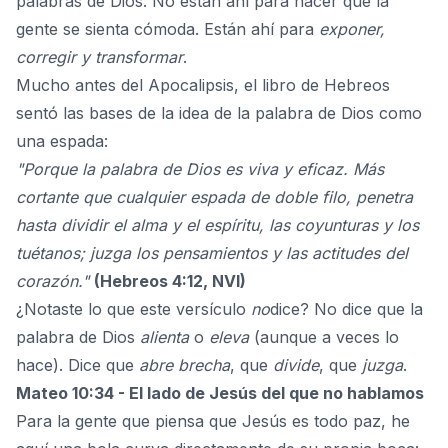
palabras de Dios. No están ahí para hacer que la
gente se sienta cómoda. Están ahí para
exponer,
corregir y transformar
.
Mucho antes del Apocalipsis, el libro de Hebreos
sentó las bases de la idea de la palabra de Dios como
una espada:
"Porque la palabra de Dios es viva y eficaz. Más
cortante que cualquier espada de doble filo, penetra
hasta dividir el alma y el espíritu, las coyunturas y los
tuétanos; juzga los pensamientos y las actitudes del
corazón."
(Hebreos 4:12, NVI)
¿Notaste lo que este versículo
no
dice? No dice que la
palabra de Dios
alienta
o
eleva
(aunque a veces lo
hace). Dice que
abre brecha
, que
divide
, que
juzga
.
Mateo 10:34 - El lado de Jesús del que no hablamos
Para la gente que piensa que Jesús es todo paz, he