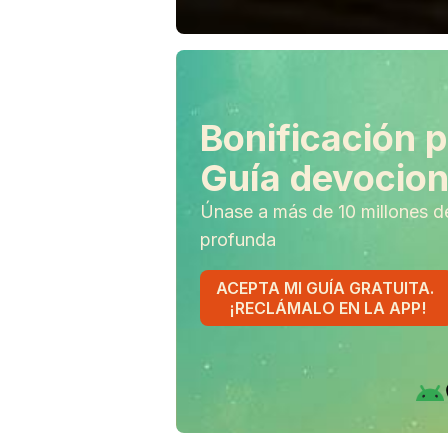
Bonificación p
Guía devociona
Únase a más de 10 millones d
profunda
ACEPTA MI GUÍA GRATUITA.
¡RECLÁMALO EN LA APP!