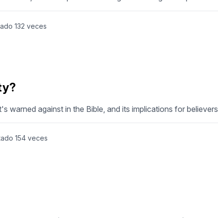
tado
132
veces
ty?
's warned against in the Bible, and its implications for believers
tado
154
veces