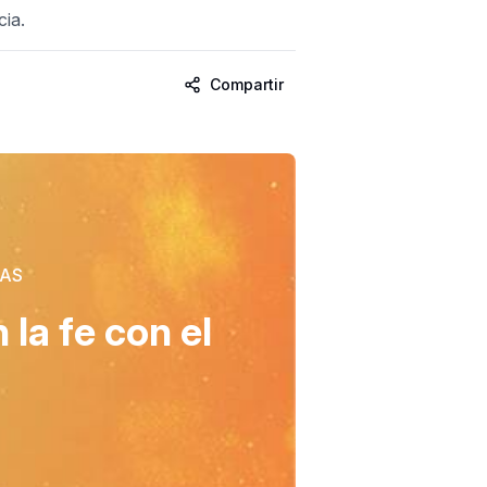
cia.
Compartir
CAS
la fe con el