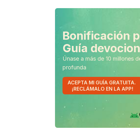
Bonificación p
Guía devociona
Únase a más de 10 millones d
profunda
ACEPTA MI GUÍA GRATUITA.
¡RECLÁMALO EN LA APP!