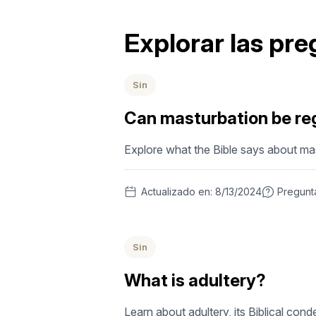
Explorar las pr
Sin
Can masturbation be reg
Explore what the Bible says about mast
Actualizado en:
8/13/2024
Pregunt
Sin
What is adultery?
Learn about adultery, its Biblical con