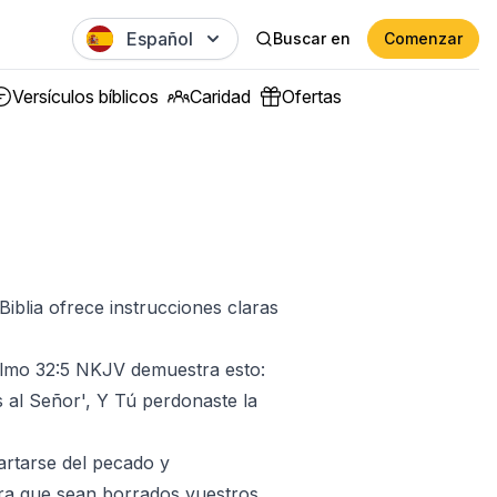
Español
Buscar en
Comenzar
Versículos bíblicos
Caridad
Ofertas
iblia ofrece instrucciones claras
almo 32:5 NKJV demuestra esto:
s al Señor', Y Tú perdonaste la
artarse del pecado y
ara que sean borrados vuestros