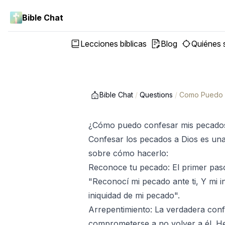
Bible Chat
Lecciones bíblicas
Blog
Quiénes
Bible Chat
/
Questions
/
Como Puedo C
¿Cómo puedo confesar mis pecados
Confesar los pecados a Dios es una 
sobre cómo hacerlo:
Reconoce tu pecado: El primer pas
"Reconocí mi pecado ante ti, Y mi i
iniquidad de mi pecado".
Arrepentimiento: La verdadera conf
comprometerse a no volver a él. He