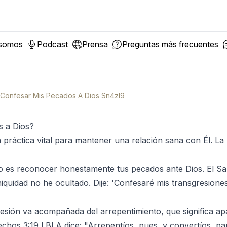
 somos
Podcast
Prensa
Preguntas más frecuentes
onfesar Mis Pecados A Dios Sn4zl9
 a Dios?
práctica vital para mantener una relación sana con Él. La B
o es reconocer honestamente tus pecados ante Dios. El S
niquidad no he ocultado. Dije: 'Confesaré mis transgresione
esión va acompañada del arrepentimiento, que significa ap
chos 3:19 LBLA dice: "Arrepentíos, pues, y convertíos, p