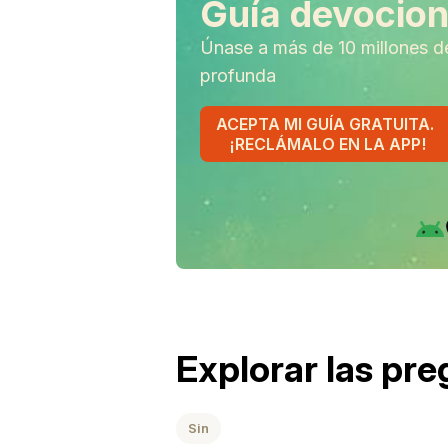
Guía devociona
Únase a más de 10 millones d
profunda
ACEPTA MI GUÍA GRATUITA.
¡RECLÁMALO EN LA APP!
Explorar las pr
Sin