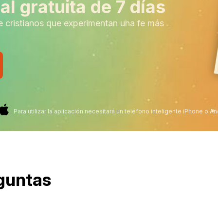
l gratuita de 7 días
e cristianos que experimentan una fe más
Para utilizar la aplicación necesitará un teléfono inteligente iPhone o An
eguntas