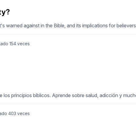
ty?
's warned against in the Bible, and its implications for believers
tado
154
veces
e los principios bíblicos. Aprende sobre salud, adicción y muc
ado
403
veces