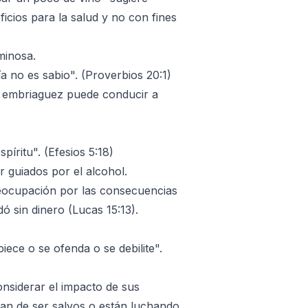
cios para la salud y no con fines
minosa.
ía no es sabio". (Proverbios 20:1)
la embriaguez puede conducir a
píritu". (Efesios 5:18)
ar guiados por el alcohol.
eocupación por las consecuencias
ó sin dinero (Lucas 15:13).
ece o se ofenda o se debilite".
nsiderar el impacto de sus
ban de ser salvos o están luchando