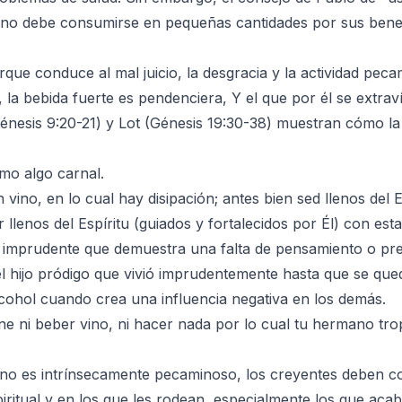
vino debe consumirse en pequeñas cantidades por sus benefi
que conduce al mal juicio, la desgracia y la actividad peca
 la bebida fuerte es pendenciera, Y el que por él se extrav
(Génesis 9:20-21) y Lot (Génesis 19:30-38) muestran cómo 
mo algo carnal.
vino, en lo cual hay disipación; antes bien sed llenos del Es
r llenos del Espíritu (guiados y fortalecidos por Él) con est
 imprudente que demuestra una falta de pensamiento o pr
l hijo pródigo que vivió imprudentemente hasta que se qued
cohol cuando crea una influencia negativa en los demás.
 ni beber vino, ni hacer nada por lo cual tu hermano tropi
no es intrínsecamente pecaminoso, los creyentes deben co
iritual y en los que les rodean, especialmente los que aca