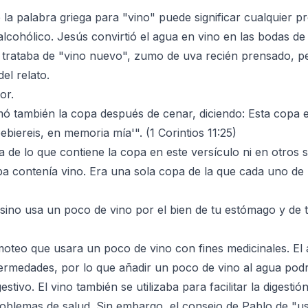
a palabra griega para "vino" puede significar cualquier pr
alcohólico. Jesús convirtió el agua en vino en las bodas de
 trataba de "vino nuevo", zumo de uva recién prensado, p
del relato.
or.
ó también la copa después de cenar, diciendo: Esta copa e
biereis, en memoria mía'". (1 Corintios 11:25)
 de lo que contiene la copa en este versículo ni en otros si
a contenía vino. Era una sola copa de la que cada uno de 
 sino usa un poco de vino por el bien de tu estómago y de 
oteo que usara un poco de vino con fines medicinales. El 
medades, por lo que añadir un poco de vino al agua podrí
stivo. El vino también se utilizaba para facilitar la digestió
problemas de salud. Sin embargo, el consejo de Pablo de "u