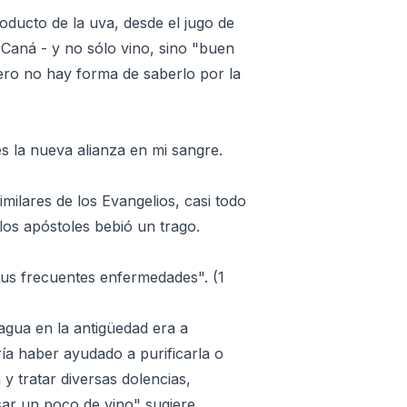
oducto de la uva, desde el jugo de
 Caná - y no sólo vino, sino "buen
ero no hay forma de saberlo por la
s la nueva alianza en mi sangre.
milares de los Evangelios, casi todo
los apóstoles bebió un trago.
tus frecuentes enfermedades". (1
agua en la antigüedad era a
a haber ayudado a purificarla o
n y tratar diversas dolencias,
sar un poco de vino" sugiere