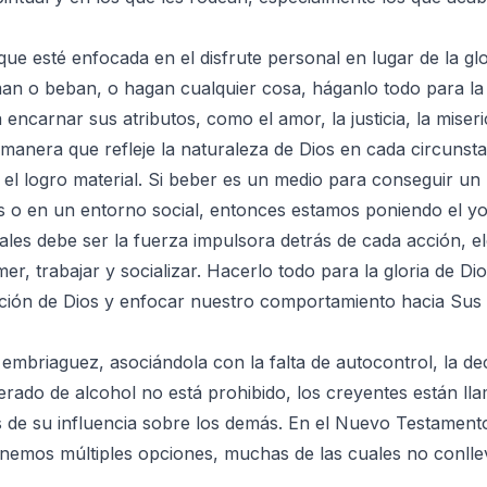
ue esté enfocada en el disfrute personal en lugar de la glo
an o beban, o hagan cualquier cosa, háganlo todo para la gl
a encarnar sus atributos, como el amor, la justicia, la miser
manera que refleje la naturaleza de Dios en cada circunstan
el logro material. Si beber es un medio para conseguir un 
 o en un entorno social, entonces estamos poniendo el yo
ales debe ser la fuerza impulsora detrás de cada acción, e
mer, trabajar y socializar. Hacerlo todo para la gloria de D
ección de Dios y enfocar nuestro comportamiento hacia Sus 
embriaguez, asociándola con la falta de autocontrol, la de
ado de alcohol no está prohibido, los creyentes están lla
s de su influencia sobre los demás. En el Nuevo Testament
enemos múltiples opciones, muchas de las cuales no conllev