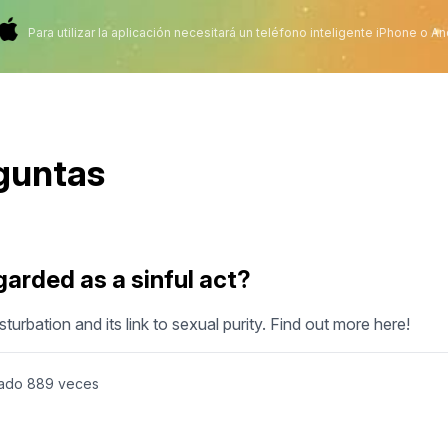
Para utilizar la aplicación necesitará un teléfono inteligente iPhone o An
eguntas
arded as a sinful act?
urbation and its link to sexual purity. Find out more here!
ado
889
veces