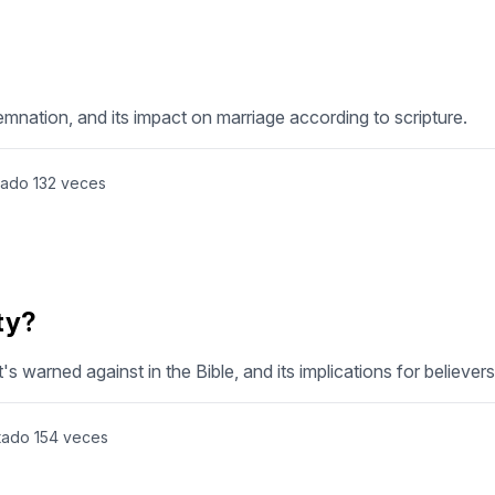
demnation, and its impact on marriage according to scripture.
tado
132
veces
ty?
's warned against in the Bible, and its implications for believers
tado
154
veces