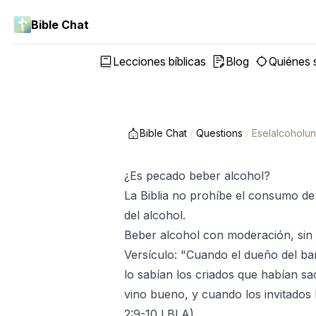
Bible Chat
Lecciones bíblicas
Blog
Quiénes
Bible Chat
/
Questions
/
Eselalcohol
¿Es pecado beber alcohol?
La Biblia no prohíbe el consumo de 
del alcohol.
Beber alcohol con moderación, sin 
Versículo: "Cuando el dueño del ba
lo sabían los criados que habían sac
vino bueno, y cuando los invitados 
2:9-10 LBLA)