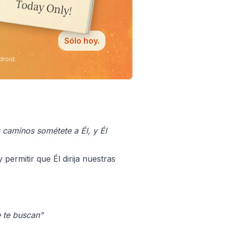
Sólo hoy.
droid.
s caminos sométete a Él, y Él
permitir que Él dirija nuestras
 te buscan"