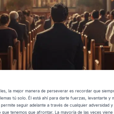
iles, la mejor manera de perseverar es recordar que siempr
emas tú solo. Él está ahí para darte fuerzas, levantarte y 
ermite seguir adelante a través de cualquier adversidad y 
go que tenemos que afrontar. La mayoría de las veces vie