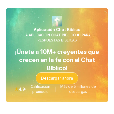
Aplicación Chat Bíblico
LA APLICACIÓN CHAT BÍBLICO #1 PARA
RESPUESTAS BÍBLICAS
¡Únete a 10M+ creyentes que
crecen en la fe con el Chat
Bíblico!
Descargar ahora
Calificación
Más de 5 millones de
★
4.9
|
promedio
descargas