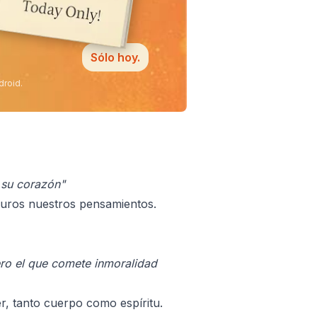
Sólo hoy.
droid.
n su corazón"
puros nuestros pensamientos.
ero el que comete inmoralidad
r, tanto cuerpo como espíritu.