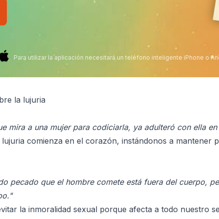
Para utilizar la aplicación necesitará un teléfono inteligente iPhone o An
re la lujuria
e mira a una mujer para codiciarla, ya adulteró con ella e
a lujuria comienza en el corazón, instándonos a mantener 
odo pecado que el hombre comete está fuera del cuerpo, p
po."
itar la inmoralidad sexual porque afecta a todo nuestro se