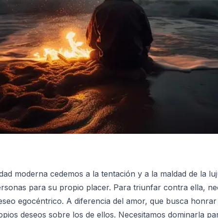
d moderna cedemos a la tentación y a la maldad de la lujur
 personas para su propio placer. Para triunfar contra ella,
eseo egocéntrico. A diferencia del amor, que busca honrar y
ropios deseos sobre los de ellos. Necesitamos dominarla p