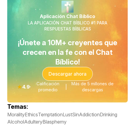
Aplicación Chat Bíblico
LA APLICACIÓN CHAT BÍBLICO #1 PARA
RESPUESTAS BÍBLICAS
¡Únete a 10M+ creyentes que
crecen en la fe con el Chat
Bíblico!
Descargar ahora
Calificación
Más de 5 millones de
★
4.9
|
promedio
descargas
Temas:
Morality
Ethics
Temptation
Lust
Sin
Addiction
Drinking
Alcohol
Adultery
Blasphemy