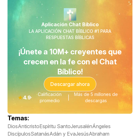
Aplicación Chat Bíblico
LA APLICACIÓN CHAT BÍBLICO #1 PARA
RESPUESTAS BÍBLICAS
¡Únete a 10M+ creyentes que
crecen en la fe con el Chat
Bíblico!
Descargar ahora
Calificación
Más de 5 millones de
★
4.9
|
promedio
descargas
Temas:
Dios
Anticristo
Espíritu Santo
Jerusalén
Ángeles
Discípulos
Satanás
Adán y Eva
Jesús
Abraham