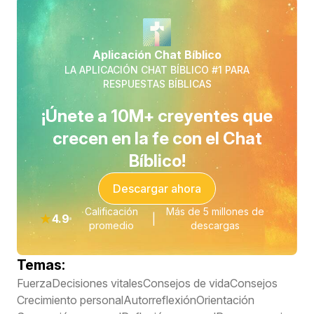
Aplicación Chat Bíblico
LA APLICACIÓN CHAT BÍBLICO #1 PARA
RESPUESTAS BÍBLICAS
¡Únete a 10M+ creyentes que
crecen en la fe con el Chat
Bíblico!
Descargar ahora
Calificación
Más de 5 millones de
★
4.9
|
promedio
descargas
Temas:
Fuerza
Decisiones vitales
Consejos de vida
Consejos
Crecimiento personal
Autorreflexión
Orientación