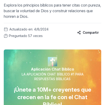
Explora los principios bíblicos para tener citas con pureza,
buscar la voluntad de Dios y construir relaciones que
honren a Dios.
Actualizado en:
4/8/2024
Compartir
Preguntado
57
veces
Aplicación Chat Bíblico
LA APLICACIÓN CHAT BÍBLICO #1 PARA
RESPUESTAS BÍBLICAS
¡Únete a 10M+ creyentes que
crecen en la fe con el Chat
Bíblico!