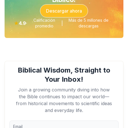
Descargar ahora
Calificación
Más de 5 millones de
★
4.9
|
promedio
descargas
Biblical Wisdom, Straight to
Your Inbox!
Join a growing community diving into how
the Bible continues to impact our world—
from historical movements to scientific ideas
and everyday life.