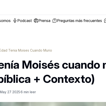
 somos
Podcast
Prensa
Preguntas más frecuentes
Edad Tenia Moises Cuando Murio
enía Moisés cuando 
íblica + Contexto)
May 27 2025
6
min leer