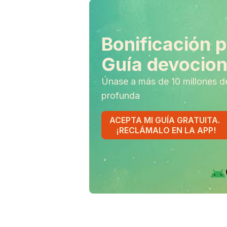
Bonificación p
Guía devociona
Únase a más de 10 millones d
profunda
ACEPTA MI GUÍA GRATUITA.
¡RECLÁMALO EN LA APP!