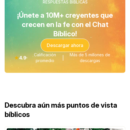
RESPUESTAS BÍBLICAS
¡Únete a 10M+ creyentes que
crecen en la fe con el Chat
Bíblico!
Descargar ahora
Calificación
Más de 5 millones de
★
4.9
|
promedio
descargas
Descubra aún más puntos de vista
bíblicos