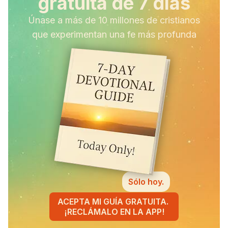
gratuita de 7 días
Únase a más de 10 millones de cristianos
que experimentan una fe más profunda
Sólo hoy.
ACEPTA MI GUÍA GRATUITA.
¡RECLÁMALO EN LA APP!