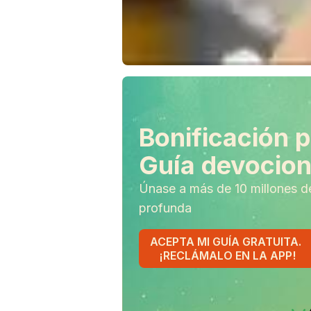
Bonificación p
Guía devociona
Únase a más de 10 millones d
profunda
ACEPTA MI GUÍA GRATUITA.
¡RECLÁMALO EN LA APP!