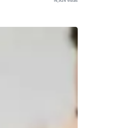
14,924
vistas