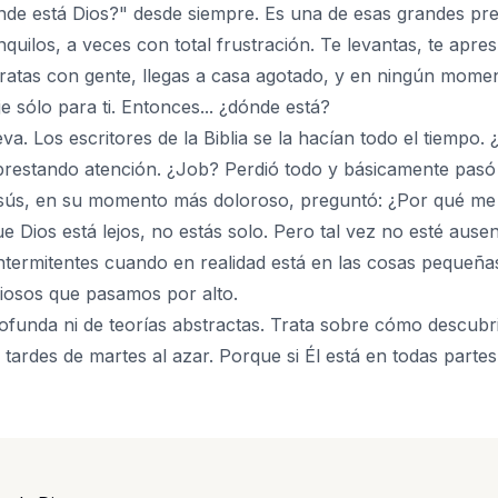
de está Dios?" desde siempre. Es una de esas grandes pre
uilos, a veces con total frustración. Te levantas, te apr
tratas con gente, llegas a casa agotado, y en ningún mome
 sólo para ti. Entonces... ¿dónde está?
va. Los escritores de la Biblia se la hacían todo el tiemp
 prestando atención. ¿Job? Perdió todo y básicamente pasó
Jesús, en su momento más doloroso, preguntó: ¿Por qué m
ue Dios está lejos, no estás solo. Pero tal vez no esté aus
ntermitentes cuando en realidad está en las cosas pequeñas
iosos que pasamos por alto.
rofunda ni de teorías abstractas. Trata sobre cómo descubrir
s tardes de martes al azar. Porque si Él está en todas partes