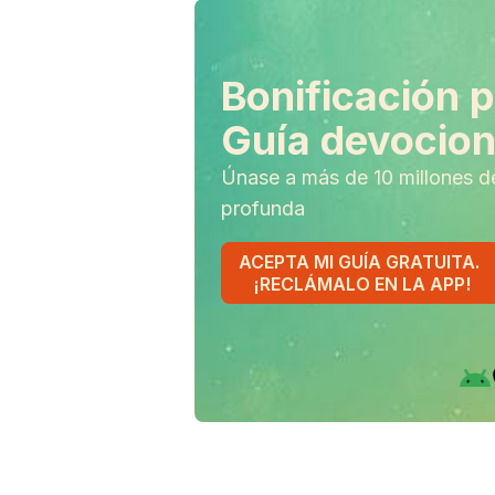
Bonificación p
Guía devociona
Únase a más de 10 millones d
profunda
ACEPTA MI GUÍA GRATUITA.
¡RECLÁMALO EN LA APP!