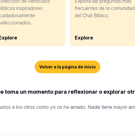
colección de versículos
Explora las preguntas más
bíblicos inspiradores
frecuentes de la comunidad
cuidadosamente
del Chat Bíblico.
seleccionados.
Explore
Explore
Volver a la página de inicio
se toma un momento para reflexionar o explorar ot
nos a los otros como yo os he amado. Nadie tiene mayor amor 