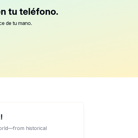
n tu teléfono.
nce de tu mano.
!
orld—from historical