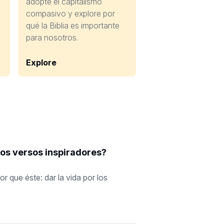
adopte el capitalismo
compasivo y explore por
qué la Biblia es importante
para nosotros.
Explore
ros versos inspiradores?
que éste: dar la vida por los