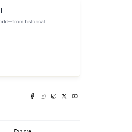
!
orld—from historical
Explore