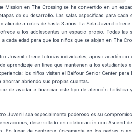
e Mission en The Crossing se ha convertido en un espaci
etapas de su desarrollo. Las salas específicas para cada
atiende a niños de hasta 3 años. La Sala Juvenil ofrece 
 ofrece a los adolescentes un espacio propio. Todas las 
 a cada edad para que los niños que se alojan en The Cr
ro Juvenil ofrece tutorías individuales, apoyo académico 
de aprendizaje en línea que mantienen a los estudiantes 
eriencia: los niños visitan el Balfour Senior Center para 
ahorrar abriendo sus propias cuentas.
e de ayudar a financiar este tipo de atención holística y
tro Juvenil sea especialmente poderoso es su compromiso 
generaciones, desarrollado en colaboración con Ascend de
. En lugar de centrarse únicamente en los padres o en l