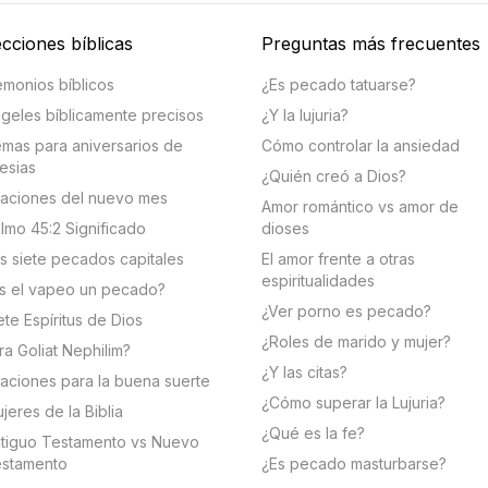
cciones bíblicas
Preguntas más frecuentes
monios bíblicos
¿Es pecado tatuarse?
geles bíblicamente precisos
¿Y la lujuria?
mas para aniversarios de
Cómo controlar la ansiedad
lesias
¿Quién creó a Dios?
aciones del nuevo mes
Amor romántico vs amor de
lmo 45:2 Significado
dioses
s siete pecados capitales
El amor frente a otras
espiritualidades
s el vapeo un pecado?
¿Ver porno es pecado?
ete Espíritus de Dios
¿Roles de marido y mujer?
ra Goliat Nephilim?
¿Y las citas?
aciones para la buena suerte
¿Cómo superar la Lujuria?
jeres de la Biblia
¿Qué es la fe?
tiguo Testamento vs Nuevo
stamento
¿Es pecado masturbarse?