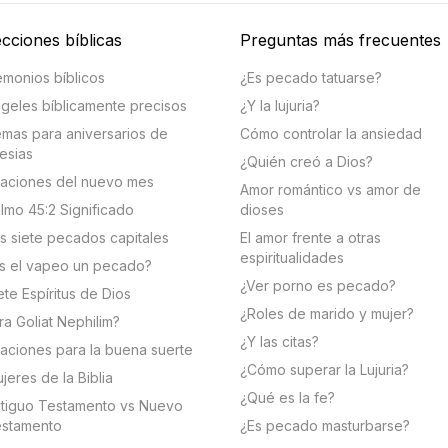
cciones bíblicas
Preguntas más frecuentes
monios bíblicos
¿Es pecado tatuarse?
geles bíblicamente precisos
¿Y la lujuria?
mas para aniversarios de
Cómo controlar la ansiedad
lesias
¿Quién creó a Dios?
aciones del nuevo mes
Amor romántico vs amor de
lmo 45:2 Significado
dioses
s siete pecados capitales
El amor frente a otras
espiritualidades
s el vapeo un pecado?
¿Ver porno es pecado?
ete Espíritus de Dios
¿Roles de marido y mujer?
ra Goliat Nephilim?
¿Y las citas?
aciones para la buena suerte
¿Cómo superar la Lujuria?
jeres de la Biblia
¿Qué es la fe?
tiguo Testamento vs Nuevo
stamento
¿Es pecado masturbarse?